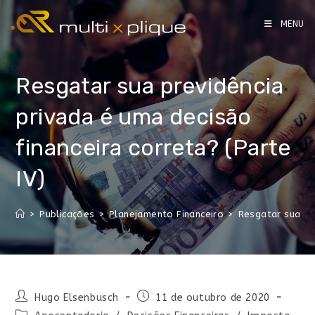
MENU
Resgatar sua previdência
privada é uma decisão
financeira correta? (Parte
IV)
>
Publicações
>
Planejamento Financeiro
>
Resgatar sua pre
Hugo Elsenbusch
11 de outubro de 2020