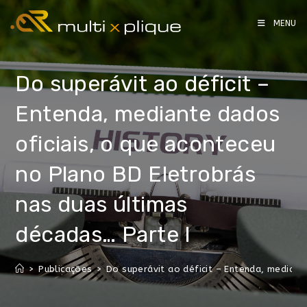
MENU
Do superávit ao déficit –
Entenda, mediante dados
oficiais, o que aconteceu
no Plano BD Eletrobrás
nas duas últimas
décadas… Parte I
>
Publicações
>
Do superávit ao déficit – Entenda, mediant