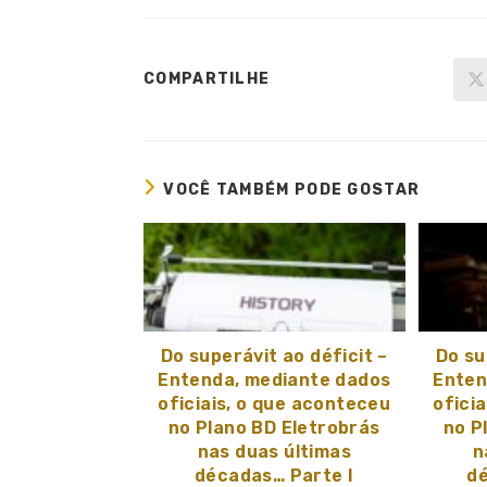
COMPARTILHE
VOCÊ TAMBÉM PODE GOSTAR
Do superávit ao déficit –
Do su
Entenda, mediante dados
Enten
oficiais, o que aconteceu
ofici
no Plano BD Eletrobrás
no P
nas duas últimas
n
décadas… Parte I
dé