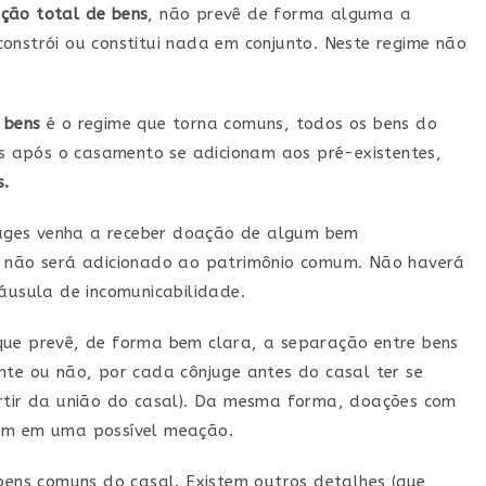
ção total de bens
, não prevê de forma alguma a
onstrói ou constitui nada em conjunto. Neste regime não
 bens
é o regime que torna comuns, todos os bens do
dos após o casamento se adicionam aos pré-existentes,
s.
uges venha a receber doação de algum bem
e não será adicionado ao patrimônio comum. Não haverá
usula de incomunicabilidade.
que prevê, de forma bem clara, a separação entre bens
nte ou não, por cada cônjuge antes do casal ter se
artir da união do casal). Da mesma forma, doações com
ram em uma possível meação.
ns comuns do casal. Existem outros detalhes (que