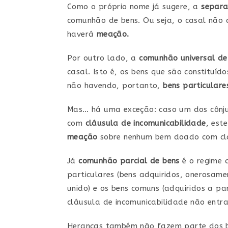
Como o próprio nome já sugere, a
separa
comunhão de bens. Ou seja, o casal não c
haverá
meação.
Por outro lado, a
comunhão universal de
casal. Isto é, os bens que são constituí
não havendo, portanto,
bens particulare
Mas… há uma exceção: caso um dos cônj
com
cláusula de incomunicabilidade
, est
meação
sobre nenhum bem doado com clá
Já
comunhão parcial de bens
é o regime 
particulares (bens adquiridos, onerosame
unido) e os bens comuns (adquiridos a p
cláusula de incomunicabilidade não ent
Heranças também não fazem parte dos be