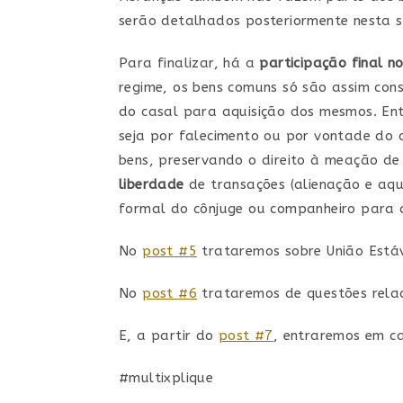
serão detalhados posteriormente nesta sé
Para finalizar, há a
participação final n
regime, os bens comuns só são assim con
do casal para aquisição dos mesmos. En
seja por falecimento ou por vontade do 
bens, preservando o direito à meação d
liberdade
de transações (alienação e aqu
formal do cônjuge ou companheiro para a
No
post #5
trataremos sobre União Estáv
No
post #6
trataremos de questões relac
E, a partir do
post #7
, entraremos em ca
#multixplique