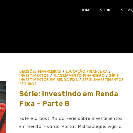
HOME
SOBRE
SERVI
DECISÕES FINANCEIRAS
/
EDUCAÇÃO FINANCEIRA
/
INVESTIMENTOS
/
PLANEJAMENTO FINANCEIRO
/
SÉRIE:
INVESTIMENTOS EM RENDA FIXA
/
SÉRIE: INVESTIMENTOS
SEGUROS
Série: Investindo em Renda
Fixa – Parte 8
Este é o post #8 da série sobre Investimentos
em Renda Fixa do Portal Multixplique. Agora