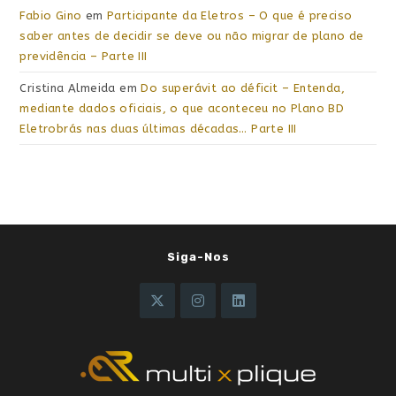
Fabio Gino
em
Participante da Eletros – O que é preciso
saber antes de decidir se deve ou não migrar de plano de
previdência – Parte III
Cristina Almeida
em
Do superávit ao déficit – Entenda,
mediante dados oficiais, o que aconteceu no Plano BD
Eletrobrás nas duas últimas décadas… Parte III
Siga-Nos