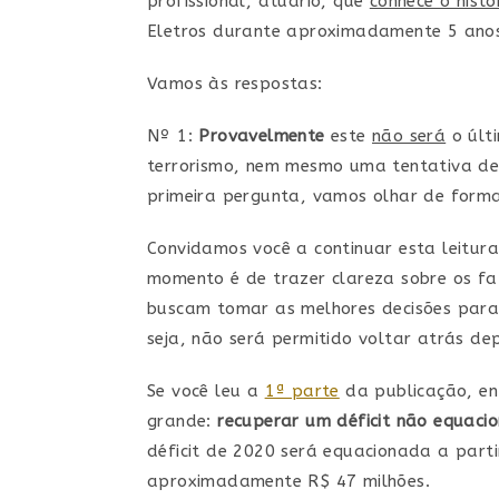
profissional, atuário, que
conhece o hist
Eletros durante aproximadamente 5 anos
Vamos às respostas:
Nº 1:
Provavelmente
este
não será
o últ
terrorismo, nem mesmo uma tentativa de 
primeira pergunta, vamos olhar de forma
Convidamos você a continuar esta leitur
momento é de trazer clareza sobre os f
buscam tomar as melhores decisões para s
seja, não será permitido voltar atrás dep
Se você leu a
1ª parte
da publicação, en
grande:
recuperar um déficit não equaci
déficit de 2020 será equacionada a part
aproximadamente R$ 47 milhões.