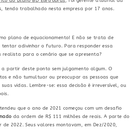
órico do plano BD Eletrobrás
, foi gerente atuarial da
, tendo trabalhado nesta empresa por 17 anos.
imo plano de equacionamento! E não se trata de
tentar adivinhar o futuro. Para responder essa
 realista para o cenário que se apresenta?
a a partir deste ponto sem julgamento algum. O
atos e não tumultuar ou preocupar as pessoas que
uas vidas. Lembre-se: essa decisão é irreversível, ou
ois.
tendeu que o ano de 2021 começou com um desafio
onado
da ordem de R$ 111 milhões de reais. A parte do
ir de 2022. Seus valores montavam, em Dez/2020,