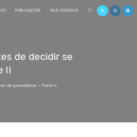
ÇOS
PUBLICAÇÕES
FALE CONOSCO
es de decidir se
 II
no de previdência – Parte II